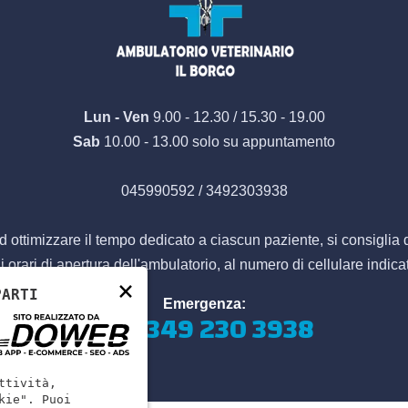
Lun - Ven
9.00 - 12.30 / 15.30 - 19.00
Sab
10.00 - 13.00 solo su appuntamento
045990592 / 3492303938
ed ottimizzare il tempo dedicato a ciascun paziente, si consiglia 
gli orari di apertura dell'ambulatorio, al numero di cellulare indi
×
PARTI
Emergenza:
+39 349 230 3938
ttività,
kie". Puoi