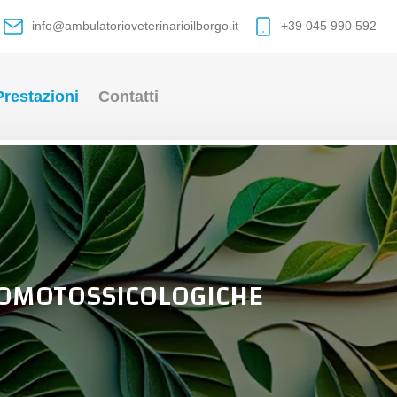
info@ambulatorioveterinarioilborgo.it
+39 045 990 592
Prestazioni
Contatti
 OMOTOSSICOLOGICHE