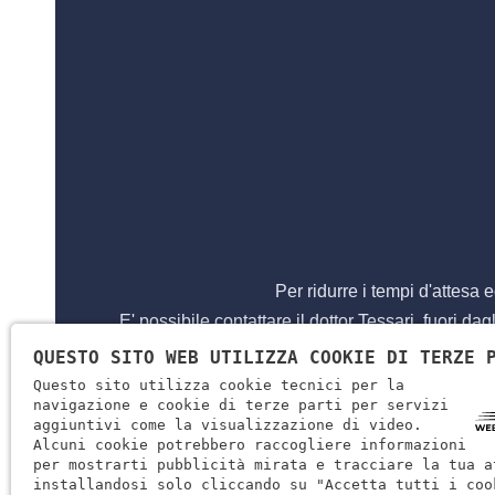
Per ridurre i tempi d'attesa 
E' possibile contattare il dottor Tessari, fuori da
QUESTO SITO WEB UTILIZZA COOKIE DI TERZE 
Questo sito utilizza cookie tecnici per la
navigazione e cookie di terze parti per servizi
aggiuntivi come la visualizzazione di video.
Alcuni cookie potrebbero raccogliere informazioni
per mostrarti pubblicità mirata e tracciare la tua a
installandosi solo cliccando su "Accetta tutti i coo