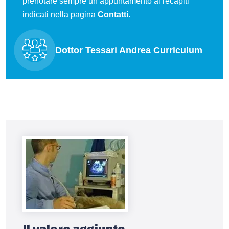
prenotare sempre un appuntamento ai recapiti
indicati nella pagina
Contatti
.
Dottor Tessari Andrea Curriculum